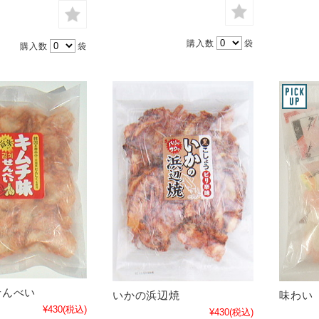
購入数
袋
購入数
袋
せんべい
いかの浜辺焼
味わい
¥430
(税込)
¥430
(税込)