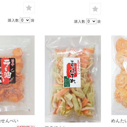
購入数
袋
購入数
袋
油せんべい
めんた