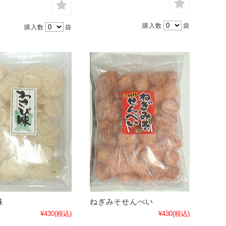
購入数
袋
購入数
袋
味
ねぎみそせんべい
¥430
(税込)
¥430
(税込)