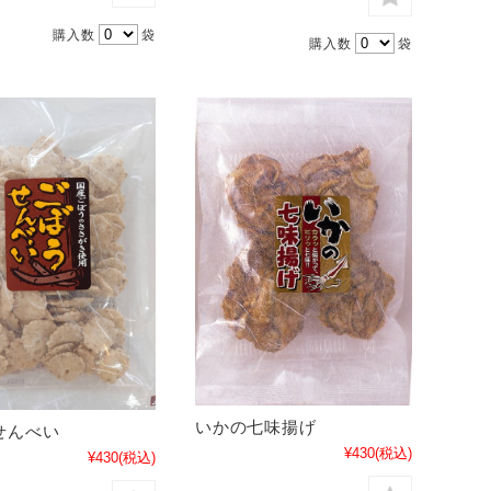
購入数
袋
購入数
袋
いかの七味揚げ
せんべい
¥430
(税込)
¥430
(税込)