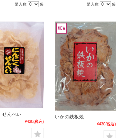
購入数
袋
購入数
袋
くせんべい
いかの鉄板焼
¥430
(税込)
¥430
(税込)