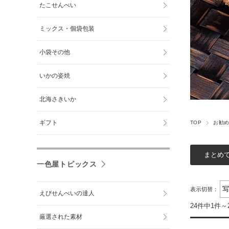
たこせんべい
ミックス・個袋包装
小袋その他
いかの姿焼
北海さきいか
ギフト
TOP
お勧
一色屋トピックス
表示切替：
えびせんべいの達人
24件中1件～
厳選された素材