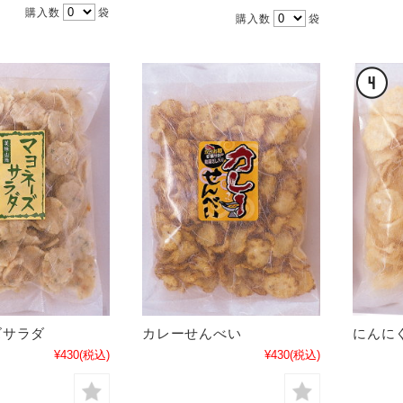
購入数
袋
購入数
袋
ズサラダ
カレーせんべい
にんに
¥430
(税込)
¥430
(税込)