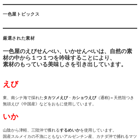
一色屋トピックス
厳選された素材
一色屋のえびせんべい、いかせんべいは、
自然の素
材の中から１つ１つを吟味することにより、
素材のもっている美味しさを引き出しています。
えび
東、南シナ海で採れた
タカツメえび
・
カショウえび
（通称)＝天然殻つき
無頭えび《中国産》などをおもに使用しています。
いか
山陰から津軽、三陸沖で獲れる
するめいか
を使用しています。
国産スルメイカの不漁にともないアルゼンチン産、カナダ沖で捕れるマツ