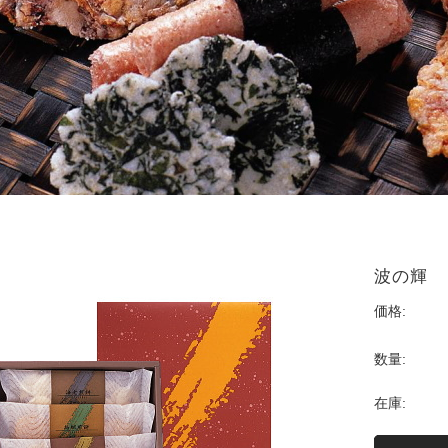
ト
波の輝
価格:
数量:
在庫: