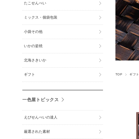
たこせんべい
ミックス・個袋包装
小袋その他
いかの姿焼
北海さきいか
ギフト
TOP
ギフ
一色屋トピックス
えびせんべいの達人
厳選された素材