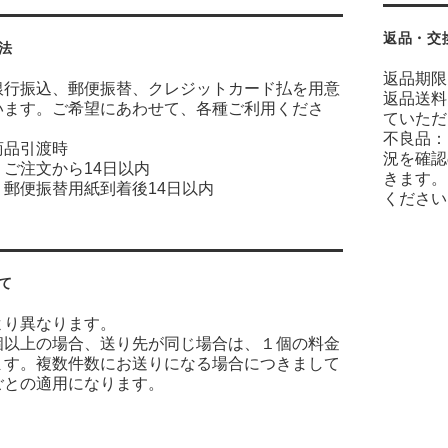
返品・交
法
返品期限
銀行振込、郵便振替、クレジットカード払を用意
返品送料
います。ご希望にあわせて、各種ご利用くださ
ていただ
不良品：
商品引渡時
況を確認
ご注文から14日以内
きます。
：郵便振替用紙到着後14日以内
ください
て
より異なります。
個以上の場合、送り先が同じ場合は、１個の料金
ます。複数件数にお送りになる場合につきまして
ごとの適用になります。