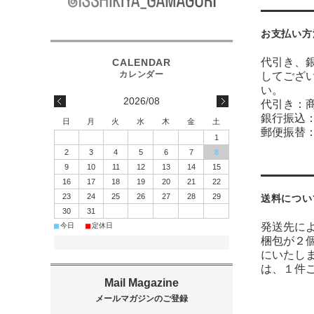
お支払い方
代引き、
してござ
い。
2026/08
代引き：
銀行振込：
日
月
火
水
木
金
土
郵便振替
1
2
3
4
5
6
7
8
9
10
11
12
13
14
15
16
17
18
19
20
21
22
23
24
25
26
27
28
29
送料につい
30
31
■
■
発送先に
今日
定休日
梱包が２
にいたし
は、１件