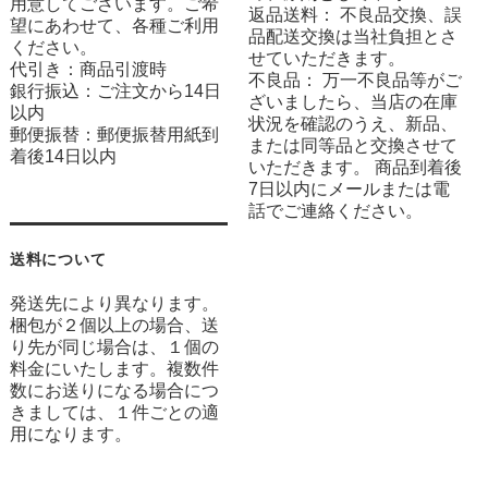
用意してございます。ご希
返品送料： 不良品交換、誤
望にあわせて、各種ご利用
品配送交換は当社負担とさ
ください。
せていただきます。
代引き：商品引渡時
不良品： 万一不良品等がご
銀行振込：ご注文から14日
ざいましたら、当店の在庫
以内
状況を確認のうえ、新品、
郵便振替：郵便振替用紙到
または同等品と交換させて
着後14日以内
いただきます。 商品到着後
7日以内にメールまたは電
話でご連絡ください。
送料について
発送先により異なります。
梱包が２個以上の場合、送
り先が同じ場合は、１個の
料金にいたします。複数件
数にお送りになる場合につ
きましては、１件ごとの適
用になります。