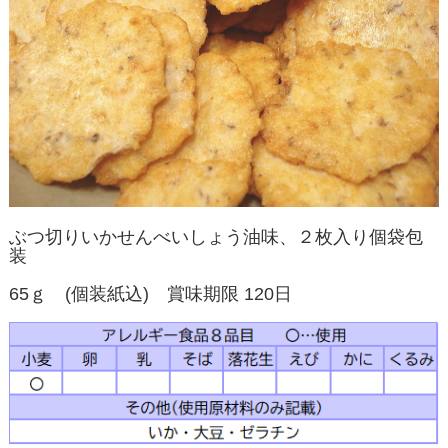
ぶつ切りいかせんべいしょう油味、２枚入り個袋包
装
65ｇ (個装紙込) 賞味期限 120日